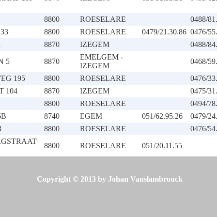
8800
ROESELARE
0488/81
33
8800
ROESELARE
0479/21.30.86
0476/55
1
8870
IZEGEM
0488/84
EMELGEM -
N 5
8870
0468/59
IZEGEM
EG 195
8800
ROESELARE
0476/33
 104
8870
IZEGEM
0475/31
8800
ROESELARE
0494/78
6B
8740
EGEM
051/62.95.26
0479/24
3
8800
ROESELARE
0476/54
RGSTRAAT
8800
ROESELARE
051/20.11.55
Copyright © 2013 by Johan Vanslambrouck