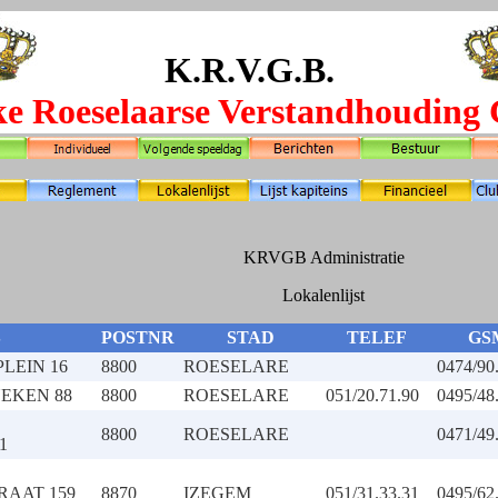
K.R.V.G.B.
ke Roeselaarse Verstandhouding G
KRVGB Administratie
Lokalenlijst
S
POSTNR
STAD
TELEF
GS
LEIN 16
8800
ROESELARE
0474/90
NEKEN 88
8800
ROESELARE
051/20.71.90
0495/48
8800
ROESELARE
0471/49
1
AAT 159
8870
IZEGEM
051/31.33.31
0495/62