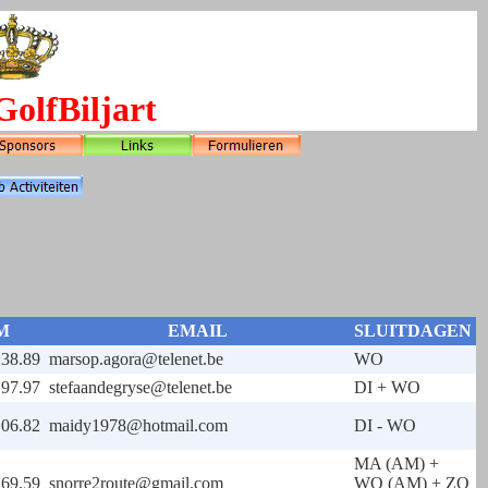
olfBiljart
M
EMAIL
SLUITDAGEN
.38.89
marsop.agora@telenet.be
WO
.97.97
stefaandegryse@telenet.be
DI + WO
.06.82
maidy1978@hotmail.com
DI - WO
MA (AM) +
.69.59
snorre2route@gmail.com
WO (AM) + ZO