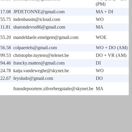
(PM)
.17.08
JPDETONNE@gmail.com
MA + DI
.55.75
indenbassin@icloud.com
WO
.11.81
sharondevos86@gmail.com
MA
.55.20
mandeldaele.emelgem@gmail.com
WOE
.56.58
colpaertels@gmail.com
WO + DO (AM)
.99.53
christophe.tuytens@telenet.be
DO + VR (AM)
.94.46
francky.matten@gmail.com
DI
.24.78
katja.vandeweghe@skynet.be
WO
.22.67
feysludo@gmail.com
DO
fransdepoortere.zilverbergstatie@skynet.be
MA